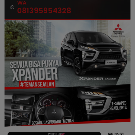
WA
081395954328