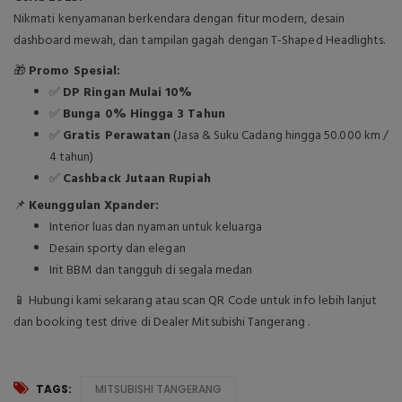
Nikmati kenyamanan berkendara dengan fitur modern, desain
dashboard mewah, dan tampilan gagah dengan T-Shaped Headlights.
🎁
Promo Spesial:
✅
DP Ringan Mulai 10%
✅
Bunga 0% Hingga 3 Tahun
✅
Gratis Perawatan
(Jasa & Suku Cadang hingga 50.000 km /
4 tahun)
✅
Cashback Jutaan Rupiah
📌
Keunggulan Xpander:
Interior luas dan nyaman untuk keluarga
Desain sporty dan elegan
Irit BBM dan tangguh di segala medan
📱 Hubungi kami sekarang atau scan QR Code untuk info lebih lanjut
dan booking test drive di Dealer Mitsubishi Tangerang .
TAGS:
MITSUBISHI TANGERANG