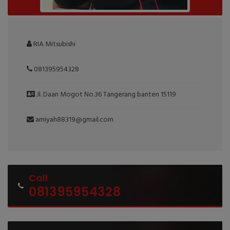
RIA Mitsubishi
081395954328
Jl. Daan Mogot No.36 Tangerang banten 15119
amiyah88319@gmail.com
Call
081395954328