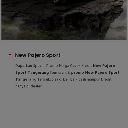
Mitsu
Dapatkan
New Xpa
ro Sport
New Xpa
ial Promo Harga Cash / Kredit
New Pajero
maupun kr
rang
Termurah, &
promo New Pajero Sport
rbaik. bisa di beli baik cash maupun kredit
r.