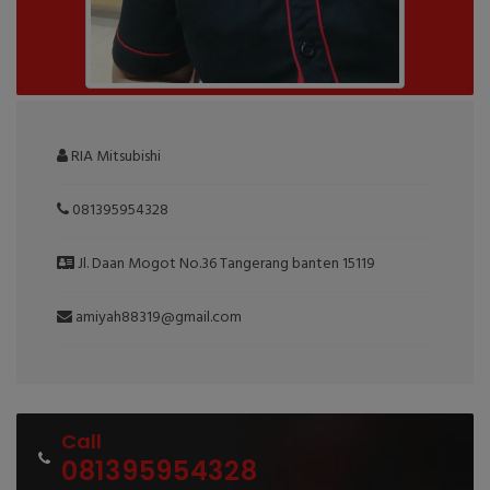
RIA Mitsubishi
081395954328
Jl. Daan Mogot No.36 Tangerang banten 15119
amiyah88319@gmail.com
Call
081395954328