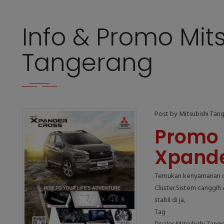
Info & Promo Mit
Tangerang
Post by Mitsubishi Tan
Promo 
Xpande
Temukan kenyamanan de
Cluster.Sistem canggih
stabil di ja,
Tag