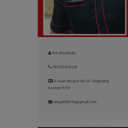
RIA Mitsubishi
081395954328
Jl. Daan Mogot No.36 Tangerang
banten 15119
amiyah88319@gmail.com