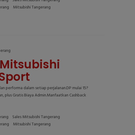
erang
Sales Mitsubishi Tangerang
erang
Mitsubishi Tangerang
gerang
Mitsubishi
Sport
n performa dalam setiap perjalanan.DP mulai 15?
n, plus Gratis Biaya Admin.Manfaatkan Cashback
erang
Sales Mitsubishi Tangerang
erang
Mitsubishi Tangerang