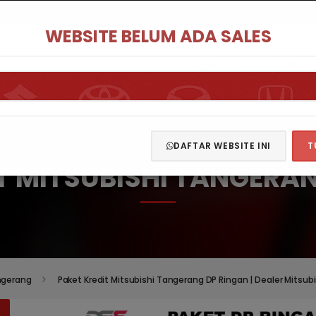
WEBSITE BELUM ADA SALES
HOME
MODEL MOBIL
DAFTAR WEBSITE INI
T
T MITSUBISHI TANGERA
ngerang
Paket Kredit Mitsubishi Tangerang DP Ringan | Dealer Mitsub